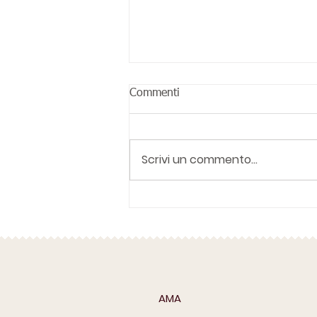
Commenti
Scrivi un commento...
Canalizzazione de L’Antico
AMA