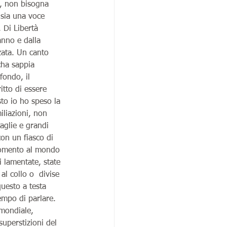
, non bisogna 
 sia una voce 
 Di Libertà 
ganno e dalla 
zata. Un canto 
cha sappia 
ondo, il 
itto di essere 
sto io ho speso la 
iliazioni, non 
taglie e grandi  
con un fiasco di 
momento al mondo 
i lamentate, state 
al collo o  divise 
questo a testa 
empo di parlare.  
mondiale, 
uperstizioni del 