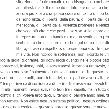
situazione  si fa drammatica, non bisogna soccombere
annullarsi, ma è  il momento di intonare un canto che
ancora più alta e che  possa essere un canto di libertà.
dall’ignoranza, di libertà  dalla paura, di libertà dall’i
menzogna, di libertà dalla  violenza promessa e realiz
che vada più alto e che porti  il sorriso sulle labbra e 
interpretare non una bandiera, ma  un sentimento prof
sentimento che nel cuore dice che ogni uomo  ha il dir
libero, di essere rispettato, di essere onorato.  In que
mia vita. Non ricordo la sofferenza, non  ricordo le um
rdo la gioia  trionfante, gli occhi lucidi quando nelle piccole bat
abbracciati, insieme, uniti, la sera stanchi  intorno a un tavolo, 
vamo  condiviso finalmente qualcosa di autentico. In questo 
mani: non siete uniti, non siete attivi, non  parlate a voce alta, v
’ tempo  invece di sorridere e di uscire. Noi avevamo  fazzoletti 
n altri momenti invece avevamo fiori fra i  capelli, ma in tutto 
incontro a  chi voleva ascoltarci. E’ tempo di parlare amici miei, t
non temete. Non esiste nessun sistema politico,  nessun ordine 
 corso, non credete a  queste ignoranze: queste sono le nuove s