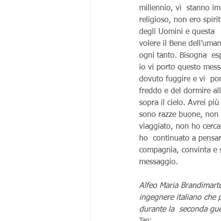
millennio, vi  stanno i
religioso, non ero spiri
degli Uomini e questa   
volere il Bene dell’uman
ogni tanto. Bisogna  esp
io vi porto questo mes
dovuto fuggire e vi  por
freddo e del dormire al
sopra il cielo. Avrei pi
sono razze buone, non g
viaggiato, non ho cerc
ho  continuato a pensar
compagnia, convinta e s
messaggio. 
Alfeo Maria Brandimart
ingegnere italiano che 
durante la  seconda gue
Tag: