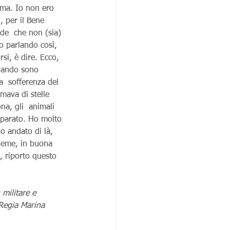
rma. Io non ero 
, per il Bene 
ede  che non (sia) 
 o parlando così, 
si, è dire. Ecco, 
quando sono 
a  sofferenza del 
mava di stelle 
na, gli  animali 
eparato. Ho molto 
 andato di là, 
sieme, in buona 
, riporto questo 
militare e 
 Regia Marina 