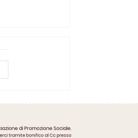
izzazione di Elizabeth
er Ross
azione di Promozione Sociale.
erci tramite bonifico al Cc presso