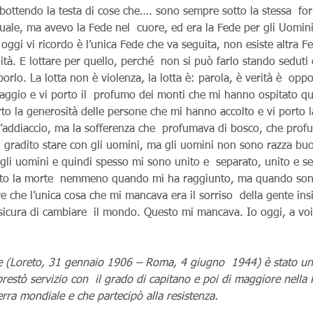
mbottendo la testa di cose che…. sono sempre sotto la stessa  fo
tuale, ma avevo la Fede nel  cuore, ed era la Fede per gli Uomini
oggi vi ricordo è l’unica Fede che va seguita, non esiste altra F
ità. E lottare per quello, perché  non si può farlo stando seduti
orlo. La lotta non è violenza, la lotta è: parola, è verità è  oppor
saggio e vi porto il  profumo dei monti che mi hanno ospitato 
to la generosità delle persone che mi hanno accolto e vi porto l
l’addiaccio, ma la sofferenza che  profumava di bosco, che profu
ù  gradito stare con gli uomini, ma gli uomini non sono razza buo
li uomini e quindi spesso mi sono unito e  separato, unito e s
ato la morte  nemmeno quando mi ha raggiunto, ma quando sono
e che l’unica cosa che mi mancava era il sorriso  della gente in
icura di cambiare  il mondo. Questo mi mancava. Io oggi, a voi
e (Loreto, 31 gennaio 1906 – Roma, 4 giugno  1944) è stato un 
prestò servizio con  il grado di capitano e poi di maggiore nella
rra mondiale e che partecipò alla resistenza.