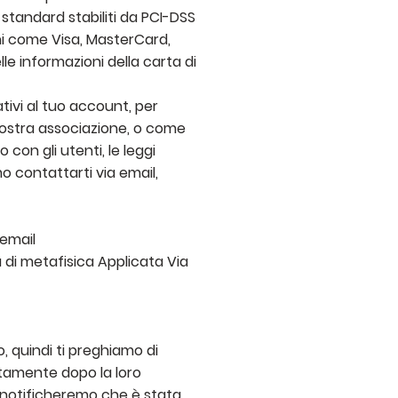
standard stabiliti da PCI-DSS
hi come Visa, MasterCard,
le informazioni della carta di
tivi al tuo account, per
 nostra associazione, o come
con gli utenti, le leggi
o contattarti via email,
 email
a di metafisica Applicata Via
o, quindi ti preghiamo di
tamente dopo la loro
i notificheremo che è stata