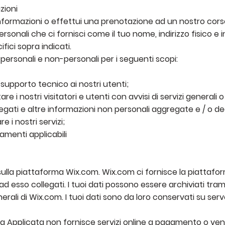
zioni
informazioni o effettui una prenotazione ad un nostro cor
rsonali che ci fornisci come il tuo nome, indirizzo fisico e 
ifici sopra indicati.
personali e non-personali per i seguenti scopi:
supporto tecnico ai nostri utenti;
e i nostri visitatori e utenti con avvisi di servizi generali 
gregati e altre informazioni non personali aggregate e / o 
re i nostri servizi;
lamenti applicabili
sulla piattaforma Wix.com. Wix.com ci fornisce la piattafo
zi ad esso collegati. I tuoi dati possono essere archiviati tram
rali di Wix.com. I tuoi dati sono da loro conservati su server
a Applicata non fornisce servizi online a pagamento o ven