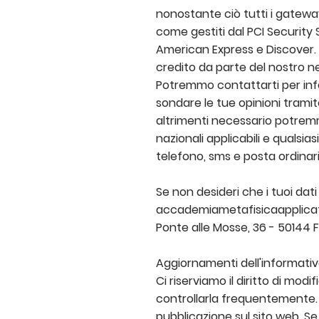
nonostante ciò tutti i gatewa
come gestiti dal PCI Securit
American Express e Discover. I
credito da parte del nostro neg
Potremmo contattarti per infor
sondare le tue opinioni trami
altrimenti necessario potremmo
nazionali applicabili e quals
telefono, sms e posta ordinari
Se non desideri che i tuoi dati
accademiametafisicaapplic
Ponte alle Mosse, 36 - 50144 
Aggiornamenti dell'informativ
Ci riserviamo il diritto di mod
controllarla frequentemente.
pubblicazione sul sito web. S