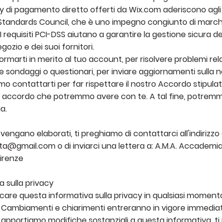
y di pagamento diretto offerti da Wix.com aderiscono agli 
y Standards Council, che è uno impegno congiunto di marc
 requisiti PCI-DSS aiutano a garantire la gestione sicura del
ozio e dei suoi fornitori.
marti in merito al tuo account, per risolvere problemi rela
te sondaggi o questionari, per inviare aggiornamenti sulla
 contattarti per far rispettare il nostro Accordo stipulato 
iasi accordo che potremmo avere con te. A tal fine, potremm
a.
 vengano elaborati, ti preghiamo di contattarci all'indirizzo
ata@gmail.com
o di inviarci una lettera a: A.M.A. Accademi
Firenze
a sulla privacy
ificare questa informativa sulla privacy in qualsiasi moment
 Cambiamenti e chiarimenti entreranno in vigore immedia
e apportiamo modifiche sostanziali a questa informativa, t