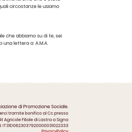
uali circostanze le usiamo
le che abbiamo su di te, sei
ci una lettera a: A.M.A.
azione di Promozione Sociale.
erci tramite bonifico al Cc presso
t Agricole Filiale di Lastra a Signa
N: IT31D0623037920000031022333
PrivacyPolicy