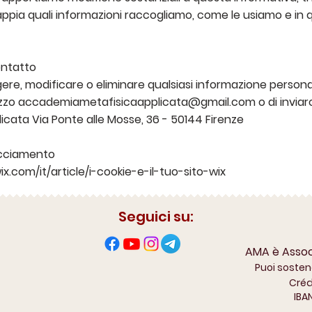
ppia quali informazioni raccogliamo, come le usiamo e in q
ontatto
ere, modificare o eliminare qualsiasi informazione persona
izzo
accademiametafisicaapplicata@gmail.com
o di inviar
cata Via Ponte alle Mosse, 36 - 50144 Firenze
racciamento
ix.com/it/article/i-cookie-e-il-tuo-sito-wix
Seguici su:
AMA è Associ
Puoi sosten
Crédi
IBA