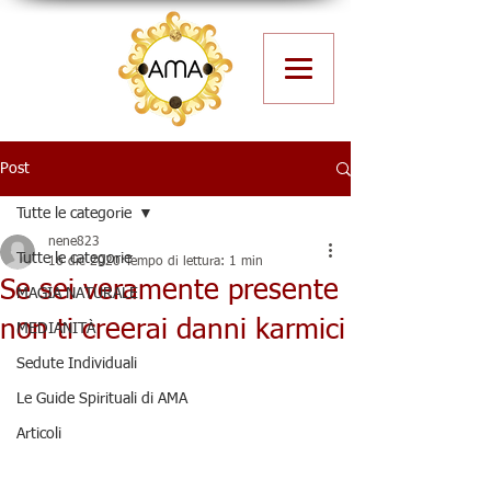
Post
Tutte le categorie
nene823
Tutte le categorie
16 dic 2020
Tempo di lettura: 1 min
Se sei veramente presente
MAGIA NATURALE
non ti creerai danni karmici
MEDIANITÀ
Sedute Individuali
Le Guide Spirituali di AMA
Articoli