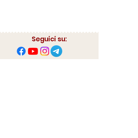
Seguici su:
AMA è Associazione di Promozione Sociale.
Puoi sostenerci tramite bonifico al Cc presso
Crédit Agricole Filiale di Lastra a Signa
IBAN: IT31D0623037920000031022333
PrivacyPolicy
Sostieni AMA con il tuo 5x1000
​Codice Fiscale
94219150482
Tel:
333.65.35.250