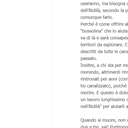
useranno, ma bisogna di
dell’Aldilà, secondo la 
comunque farlo.
Perché è come offrire a
“bussolina” che lo aiuta
va di là e sarà consapev
territori da esplorare. 
descritti da tutte le cana
passato.
Inoltre, a chi sta per mo
morendo, altrimenti r
rintronati per anni (com
ho canalizzato), poiché
morire. E questo è dolo
un lavoro lunghissimo di
nell’Aldilà” per aiutarli
Quando si muore, non è 
due e tre, vai! Purtropp