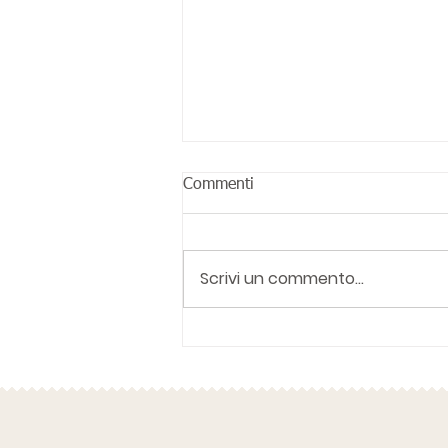
Commenti
Scrivi un commento...
AMA Accademia Metafisica
Applicata