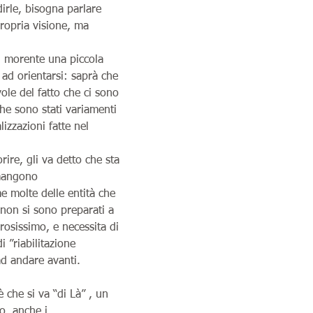
rle, bisogna parlare 
propria visione, ma 
l morente una piccola 
 ad orientarsi: saprà che 
ole del fatto che ci sono 
Che sono stati variamenti 
lizzazioni fatte nel 
rire, gli va detto che sta 
imangono
e molte delle entità che 
 non si sono preparati a 
rosissimo, e necessita di 
 ”riabilitazione 
 ad andare avanti.
che si va “di Là” , un 
o, anche i